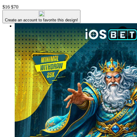
$16
$70
Create an account to favorite this design!