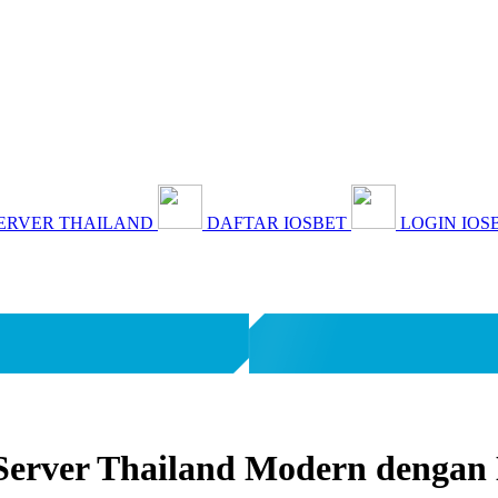
ERVER THAILAND
DAFTAR IOSBET
LOGIN IOS
Server Thailand Modern dengan L