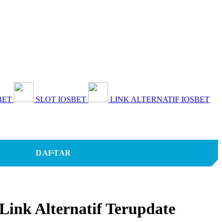
BET
SLOT IOSBET
LINK ALTERNATIF IOSBET
DAFTAR
ink Alternatif Terupdate