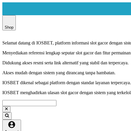
Shop
Selamat datang di IOSBET, platform informasi slot gacor dengan sist
Menyediakan referensi lengkap seputar slot gacor dan fitur permainan
Didukung akses resmi serta link alternatif yang stabil dan terpercaya.
Akses mudah dengan sistem yang dirancang tanpa hambatan.
IOSBET dikenal sebagai platform dengan standar layanan terpercaya.
IOSBET menghadirkan ulasan slot gacor dengan sistem yang terkelol